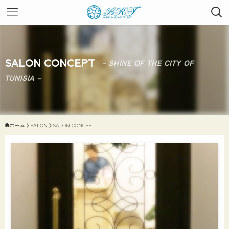
SALON CONCEPT
– SHINE OF THE CITY OF
TUNISIA –
ホーム
SALON
SALON CONCEPT