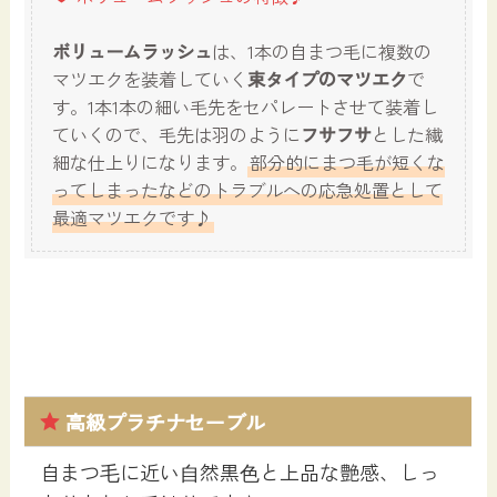
ボリュームラッシュ
は、1本の自まつ毛に複数の
マツエクを装着していく
束タイプのマツエク
で
す。1本1本の細い毛先をセパレートさせて装着し
ていくので、毛先は羽のように
フサフサ
とした繊
細な仕上りになります。
部分的にまつ毛が短くな
ってしまったなどのトラブルへの応急処置として
最適マツエクです♪
高級プラチナセーブル
自まつ⽑に近い⾃然黒⾊と上品な艶感、しっ