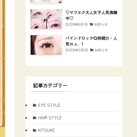
♡マツエク大人女子人気沸騰
中♡
2024年6月1日
お知らせ
バインドロック💞持続力・人
気Ｎｏ．1
2024年5月8日
お知らせ
記事カテゴリー
EYE STYLE
HAIR STYLE
KITSUKE