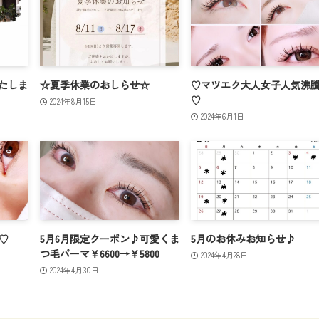
たしま
☆夏季休業のおしらせ☆
♡マツエク大人女子人気沸
♡
2024年8月15日
2024年6月1日
♡
5月6月限定クーポン♪可愛くま
5月のお休みお知らせ♪
つ毛パーマ￥6600→￥5800
2024年4月28日
2024年4月30日